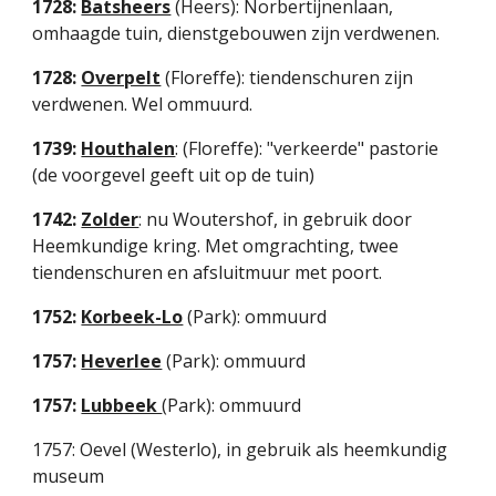
1728: 
Batsheers
 (Heers): Norbertijnenlaan, 
omhaagde tuin, dienstgebouwen zijn verdwenen.
1728: 
Overpelt
 (Floreffe): tiendenschuren zijn 
verdwenen. Wel ommuurd.
1739: 
Houthalen
: (Floreffe): "verkeerde" pastorie 
(de voorgevel geeft uit op de tuin)
1742: 
Zolder
: nu Woutershof, in gebruik door 
Heemkundige kring. Met omgrachting, twee 
tiendenschuren en afsluitmuur met poort.
1752: 
Korbeek-Lo
(Park): ommuurd
1757: 
Heverlee
(Park): ommuurd
1757: 
Lubbeek 
(Park): ommuurd
1757: Oevel (Westerlo), in gebruik als heemkundig 
museum