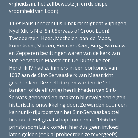
vrijheidszin, het zelfbewustzijn en de diepe 
vroomheid van Loon)
1139: Paus Innocentius II bekrachtigt dat Vlijtingen, 
Nyel (dit is Niel Sint Servaas of Groot-Loon), 
Tweebergen, Hees, Mechelen-aan-de-Maas, 
Koninksem, Sluizen, Heer-en-Keer, Berg, Bernauw 
en Zepperen bezittingen waren van de kerk van 
Sint-Servaas in Maastricht. De Duitse keizer 
Hendrik IV had ze immers in een oorkonde van 
1087 aan de Sint-Servaaskerk van Maastricht 
geschonken. Deze elf dorpen worden de 'elf 
banken' of de elf (vrije) heerlijkheden van Sint-
Servaas genoemd en maakten bijgevolg een eigen 
historische ontwikkeling door. Ze werden door een 
kannunik-rijproost van het Sint-Servaaskapittel 
bestuurd. Het graafschap Loon en na 1366 het 
prinsbisdom Luik konden hier dus geen invloed 
laten gelden (ook al probeerden ze tevergeefs). 