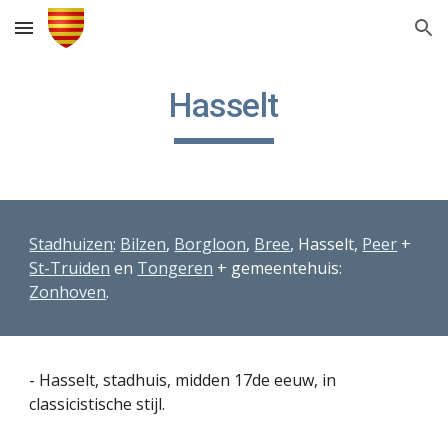
Skip to main content
Skip to navigation
Hasselt
Stadhuizen
: 
Bilzen
, 
Borgloon
, 
Bree
, Hasselt, 
Peer
 + 
St-Truiden
 en 
Tongeren
 + gemeentehuis: 
Zonhoven
.
- Hasselt, stadhuis, midden 17de eeuw, in 
classicistische stijl.