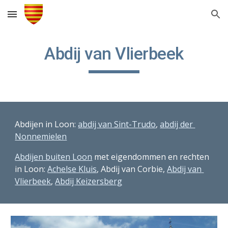
Skip to main content
Skip to navigation
Abdij van Vlierbeek
Abdijen in Loon: 
abdij van Sint-Trudo
, 
abdij der 
Nonnemielen
Abdijen buiten Loon
 met eigendommen en rechten 
in Loon: 
Achelse Kluis
, Abdij van Corbie, 
Abdij van 
Vlierbeek
, 
Abdij Keizersberg