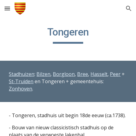
Skip to main content
Skip to navigation
Tongeren
Stadhuizen
: 
Bilzen
, 
Borgloon
, 
Bree
, 
Hasselt
, 
Peer
 + 
St-Truiden
 en Tongeren + gemeentehuis: 
Zonhoven
.
- Tongeren, stadhuis uit begin 18de eeuw (ca.1738).
- Bouw van nieuw classicistisch stadhuis op de 
plaats van de verwoeste lakenhal.