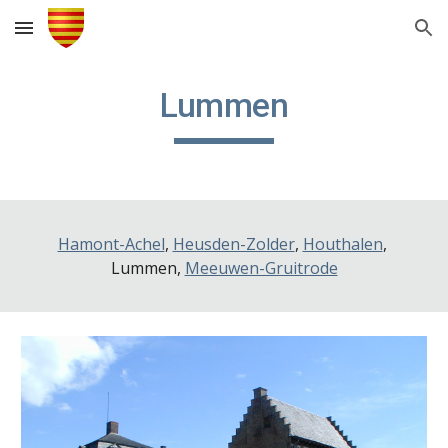
Skip to main content
Skip to navigation
Lummen
Hamont-Achel
, 
Heusden-Zolder
, 
Houthalen
, 
Lummen, 
Meeuwen-Gruitrode