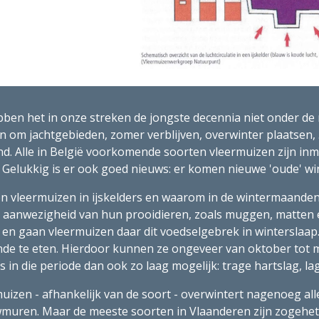
ben het in onze streken de jongste decennia niet onder de m
an om jachtgebieden, zomer verblijven, overwinter plaatsen, .
nd. Alle in België voorkomende soorten vleermuizen zijn in
Gelukkig is er ook goed nieuws: er komen nieuwe 'oude' winte
n vleermuizen in ijskelders en waarom in de wintermaanden? 
 aanwezigheid van hun prooidieren, zoals muggen, matten en 
n en gaan vleermuizen daar dit voedselgebrek in winterslaap
nde te eten. Hierdoor kunnen ze ongeveer van oktober tot ma
s in die periode dan ook zo laag mogelijk: trage hartslag, 
muizen - afhankelijk van de soort - overwintert nagenoeg al
muren. Maar de meeste soorten in Vlaanderen zijn zogeheten