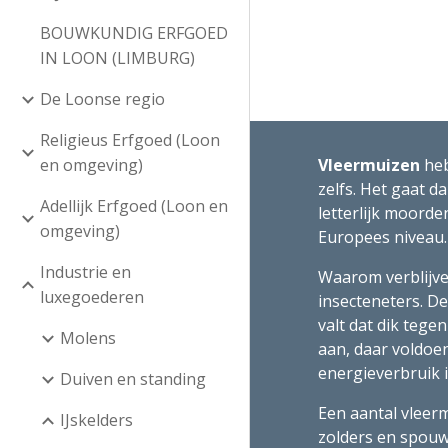
BOUWKUNDIG ERFGOED
IN LOON (LIMBURG)
De Loonse regio
Religieus Erfgoed (Loon
en omgeving)
Vleermuizen 
heb
zelfs. Het gaat d
Adellijk Erfgoed (Loon en
letterlijk moorde
omgeving)
Europees niveau. 
Industrie en
Waarom verblijve
luxegoederen
insecteneters. De
valt dat dik tege
Molens
aan, daar voldoe
energieverbruik i
Duiven en standing
Een aantal vleer
IJskelders
zolders en spouw