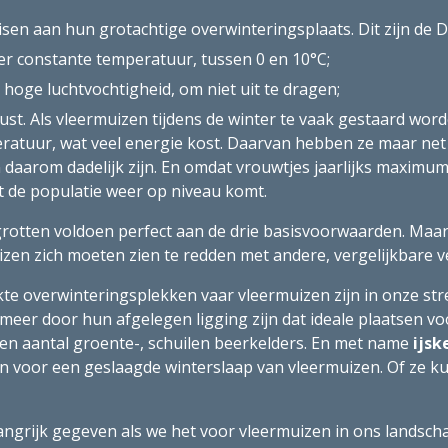
 eisen aan hun grotachtige overwinteringsplaats. Dit zijn
er constante temperatuur, tussen 0 en 10°C;
hoge luchtvochtigheid, om niet uit te dragen;
st. Als vleermuizen tijdens de winter te vaak gestaard worde
ratuur, wat veel energie kost. Daarvan hebben ze maar net
 daarom dadelijk zijn. En omdat vrouwtjes jaarlijks maximum 
t de populatie weer op niveau komt.
 grotten voldoen perfect aan de drie basisvoorwaarden. Maar
zen zich moeten zien te redden met andere, vergelijkbare ve
te overwinteringsplekken vaar vleermuizen zijn in onze stre
 meer door hun afgelegen ligging zijn dat ideale plaatsen v
een aantal groente-, schuilen beerkelders. En met name 
ijsk
 voor een geslaagde winterslaap van vleermuizen. Of ze k
angrijk gegeven als we het voor vleermuizen in ons landscha