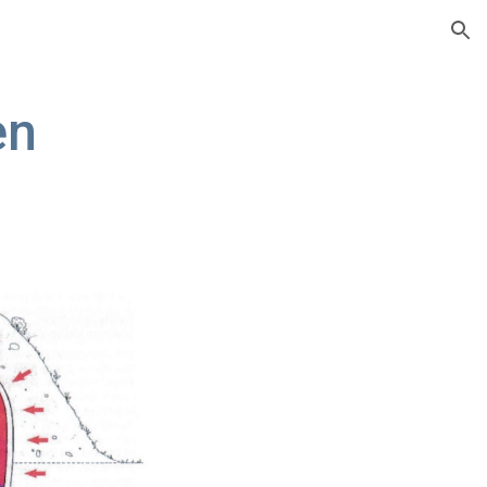
ion
en