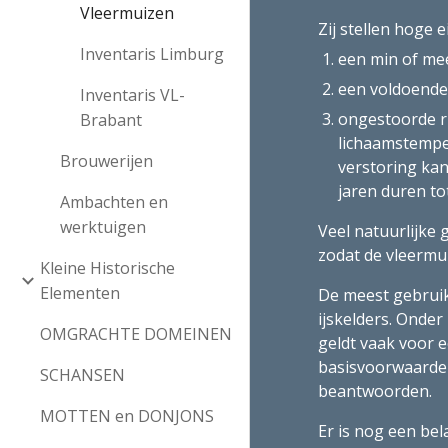
Vleermuizen
Zij stellen hoge
Inventaris Limburg
een min of me
een voldoende 
Inventaris VL-
ongestoorde ru
Brabant
lichaamstempe
Brouwerijen
verstoring kan
jaren duren to
Ambachten en
werktuigen
Veel natuurlijke
zodat de vleermui
Kleine Historische
Elementen
De meest gebruik
ijskelders. Onder
OMGRACHTE DOMEINEN
geldt vaak voor 
basisvoorwaarden
SCHANSEN
beantwoorden.
MOTTEN en DONJONS
Er is nog een bel