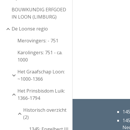
BOUWKUNDIG ERFGOED
IN LOON (LIMBURG)
De Loonse regio
Merovingers: - 751
Karolingers: 751 - ca.
1000
Het Graafschap Loon:
~1000-1366
Het Prinsbisdom Luik:
1366-1794
Historisch overzicht
145
(2)
145
Ned
1345: Engelbert III