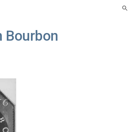
ion
n Bourbon