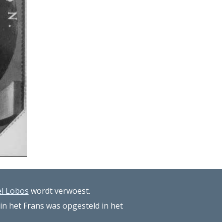
el Lobos
 wordt verwoest.
n het Frans was opgesteld in het 