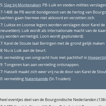
5: 
Slag bij Montenaken
: PB-Luik en steden-milities verslage
7-1468: de PB wordt bondgenoot van de hertog van Bourgon
achten gaan hiermee niet akkoord en verzetten zich.
7: Luikse en Loonse legers worden verslagen door Karel de 
neuvelden). Luik wordt als internationale macht van de kaar
ers
 worden vernietigd, Loon wordt geplunderd).
7: Karel de Stoute laat Beringen met de grond gelijk maken
8: Nu is Luik aan de beurt. 
6: vermelding van omgracht huis met pachthof in 
Hoeperti
9: Tongeren kan aan vernieling ontsnappen.
7: Hasselt maakt zich weer vrij na de door van Karel de Stout
0: vermelding 
Natenbamde
 (St-Truiden)
heel eventjes deel van de Bourgondische Nederlanden (1384