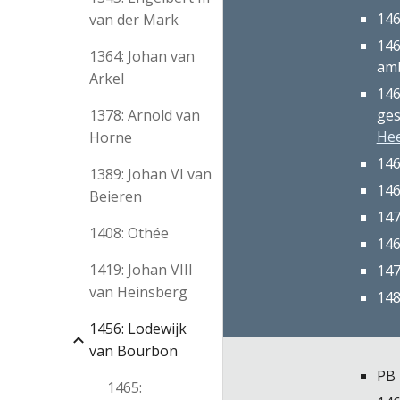
146
van der Mark
146
1364: Johan van
amb
Arkel
146
1378: Arnold van
ges
He
Horne
146
1389: Johan VI van
146
Beieren
147
1408: Othée
146
1419: Johan VIII
147
van Heinsberg
148
1456: Lodewijk
van Bourbon
PB 
1465: