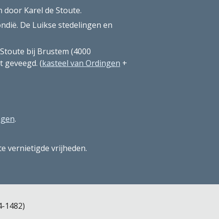
n door Karel de Stoute.
dië. De Luikse stedelingen en 
Stoute bij Brustem (4000 
t geveegd. (
kasteel van Ordingen
 + 
ngen
. 
e vernietigde vrijheden. 
-1482) 